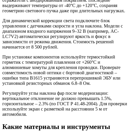
отражатели с анодированным покрытием. Последние
выдерживают температуры от -40°C до +120°C, сохраняя
геометрию светового пучка даже при длительных нагрузках.
Для динамической коррекции света подключите блок
управления с датчиками скорости и угла наклона. Модели с
диапазоном входного напряжения 9–32 В (например, AC-
LC7V2) автоматически регулируют яркость и фокус в
зависимости от режима движения. Стоимость решений
начинается от 8 500 рублей.
При установке компонентов используйте термостойкий
герметик с температурой плавления от +260°C и
алюминиевые хомуты для крепления проводки. Проверьте
совместимость новой оптики с бортовой диагностикой –
ошибки типа B1615 устраняются перепрошивкой ЭБУ или
установкой резисторных обманок 6.8–8 Ом.
Регулируйте углы наклона фар после модернизации:
вертикальное отклонение не должно превышать 1.5%,
горизонтальное – 2.3% (по ГОСТ Р 41.48-2004). Для проверки
используйте экран с разметкой на расстоянии 5 м от
автомобиля.
Какие материалы и инструменты