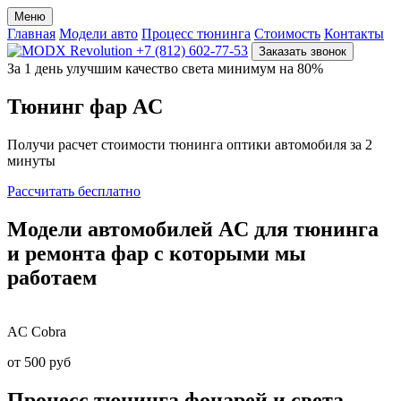
Меню
Главная
Модели авто
Процесс тюнинга
Стоимость
Контакты
+7 (812) 602-77-53
Заказать звонок
За 1 день улучшим качество света минимум на 80%
Тюнинг фар
AC
Получи расчет стоимости тюнинга оптики автомобиля за 2
минуты
Рассчитать бесплатно
Модели
автомобилей AC
для тюнинга
и ремонта фар
с которыми мы
работаем
AC
Cobra
от 500 руб
Процесс тюнинга
фонарей и света