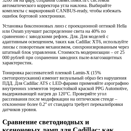
3200 лм на фару, сохранив совместимость с системой
автоматического корректора угла наклона. Выбирайте
комплекты с маркировкой CANBUS-ready, чтобы избежать
ошибок бортовой электроники.
Установка биксеноновых линз с проекционной оптикой Hella
или Osram улучшит распределение света на 40% по
сравнению с заводскими рефлек. Для. Для моделей с
адаптивным освещением, таких как Cadillac XT6, используйте
линзы с поворотным механизмом, синхронизированным через
штатный блок управления. Стоимость модернизации – от 25
000 рублей при сохранении заводних пыле-влагозащитных
характеристик.
Тонировка рассеивателей пленкой Lamin-X (15%
светопропускания) изменит визуальный образ без нарушения
ПДД. Для Cadillac ATS с LED-фарами применяйте аэрографию
внутренних элементов термостойкой краской PPG Automotive,
выдерживающей нагрев до 120°C. Проверяйте угол
рассеивания после модификации на оптическом стенде –
отклонение более 0.2° от стандарта требует перекалибровки
датчиков уровня.
Сравнение светодиодных и
ксеноновых ламп для Cadillac: как