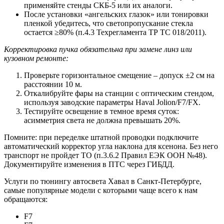
применяйте стенды СКБ-5 или их аналоги.
После установки «ангельских глазок» или тонировки
пленкой убедитесь, что светопропускание стекла
остается ≥80% (п.4.3 Техрегламента ТР ТС 018/2011).
Корректировка пучка обязательна при замене линз или
кузовном ремонте:
Проверьте горизонтальное смещение – допуск ±2 см на
расстоянии 10 м.
Откалибруйте фары на станции с оптическим стендом,
используя заводские параметры Haval Jolion/F7/FX.
Тестируйте освещение в темное время суток:
асимметрия света не должна превышать 20%.
Помните: при переделке штатной проводки подключите
автоматический корректор угла наклона для ксенона. Без него
транспорт не пройдет ТО (п.3.6.2 Правил ЕЭК ООН №48).
Документируйте изменения в ПТС через ГИБДД.
Услуги по тюнингу автосвета Хавал в Санкт-Петербурге,
самые популярные модели с которыми чаще всего к нам
обращаются:
F7