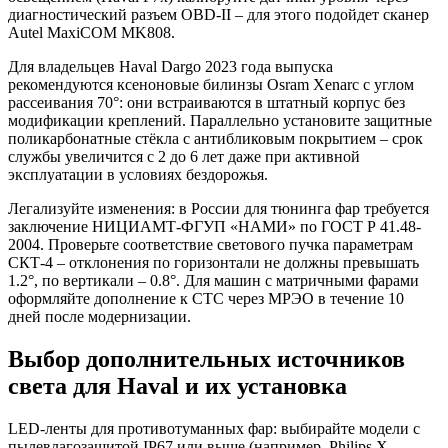
диагностический разъем OBD-II – для этого подойдет сканер
Autel MaxiCOM MK808.
Для владельцев Haval Dargo 2023 года выпуска
рекомендуются ксеноновые билинзы Osram Xenarc с углом
рассеивания 70°: они встраиваются в штатный корпус без
модификации креплений. Параллельно установите защитные
поликарбонатные стёкла с антибликовым покрытием – срок
службы увеличится с 2 до 6 лет даже при активной
эксплуатации в условиях бездорожья.
Легализуйте изменения: в России для тюнинга фар требуется
заключение НИЦИАМТ-ФГУП «НАМИ» по ГОСТ Р 41.48-
2004. Проверьте соответствие светового пучка параметрам
СКТ-4 – отклонения по горизонтали не должны превышать
1.2°, по вертикали – 0.8°. Для машин с матричными фарами
оформляйте дополнение к СТС через МРЭО в течение 10
дней после модернизации.
Выбор дополнительных источников
света для Haval и их установка
LED-ленты для противотуманных фар: выбирайте модели с
пылевлагозащитой IP67 или выше (например, Philips X-