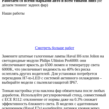
Работаем со всеми марками авто и всем типами линз
(не
делаем тюнинг задних фар)
Наши
работы
Смотреть больше работ
Замените штатные галогенные лампы Haval H6 или Jolion на
светодиодные модули Philips Ultinion Pro6000: они
обеспечивают яркость до 6500 люмен и температуру света
6000K, что увеличивает видимость на 40% без риска
ослеплять других водителей. Для установки потребуется
переходник H7-to-LED с системой активного охлаждения –
выбирайте модели с пылевлагозащитой IP67.
Тонкая настройка угла наклона фар обязательна после любых
доработок. Используйте регулировочный стенд, совместимый
с ECE R112: отклонение от нормы даже на 0.3% снижает
эффективность ближнего света. В моделях с адаптивным
освещением (Haval F7x) калибруйте датчики уровня через