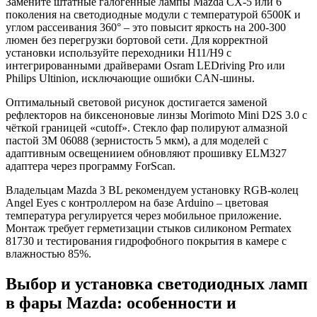
Замените штатные галогенные лампы Mazda CX-5 или 6
поколения на светодиодные модули с температурой 6500К и
углом рассеивания 360° – это повысит яркость на 200-300
люмен без перегрузки бортовой сети. Для корректной
установки используйте переходники H11/H9 с
интегрированными драйверами Osram LEDriving Pro или
Philips Ultinion, исключающие ошибки CAN-шины.
Оптимальный световой рисунок достигается заменой
рефлекторов на биксеноновые линзы Morimoto Mini D2S 3.0 с
чёткой границей «cutoff». Стекло фар полируют алмазной
пастой 3M 06088 (зернистость 5 мкм), а для моделей с
адаптивным освещениием обновляют прошивку ELM327
адаптера через программу ForScan.
Владельцам Mazda 3 BL рекомендуем установку RGB-колец
Angel Eyes с контроллером на базе Arduino – цветовая
температура регулируется через мобильное приложение.
Монтаж требует герметизации стыков силиконом Permatex
81730 и тестирования гидрофобного покрытия в камере с
влажностью 85%.
Выбор и установка светодиодных ламп
в фары Mazda: особенности и