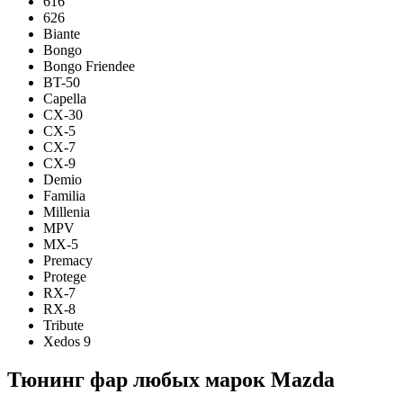
616
626
Biante
Bongo
Bongo Friendee
BT-50
Capella
CX-30
CX-5
CX-7
CX-9
Demio
Familia
Millenia
MPV
MX-5
Premacy
Protege
RX-7
RX-8
Tribute
Xedos 9
Тюнинг фар
любых марок Mazda