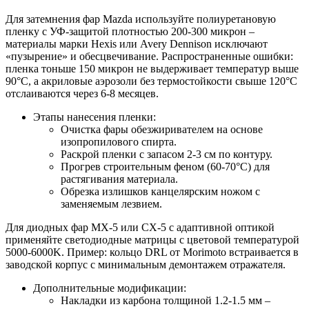
Для затемнения фар Mazda используйте полиуретановую
пленку с УФ-защитой плотностью 200-300 микрон –
материалы марки Hexis или Avery Dennison исключают
«пузырение» и обесцвечивание. Распространенные ошибки:
пленка тоньше 150 микрон не выдерживает температур выше
90°C, а акриловые аэрозоли без термостойкости свыше 120°C
отслаиваются через 6-8 месяцев.
Этапы нанесения пленки:
Очистка фары обезжиривателем на основе
изопропилового спирта.
Раскрой пленки с запасом 2-3 см по контуру.
Прогрев строительным феном (60-70°C) для
растягивания материала.
Обрезка излишков канцелярским ножом с
заменяемым лезвием.
Для диодных фар MX-5 или CX-5 с адаптивной оптикой
применяйте светодиодные матрицы с цветовой температурой
5000-6000K. Пример: кольцо DRL от Morimoto встраивается в
заводской корпус с минимальным демонтажем отражателя.
Дополнительные модификации:
Накладки из карбона толщиной 1.2-1.5 мм –