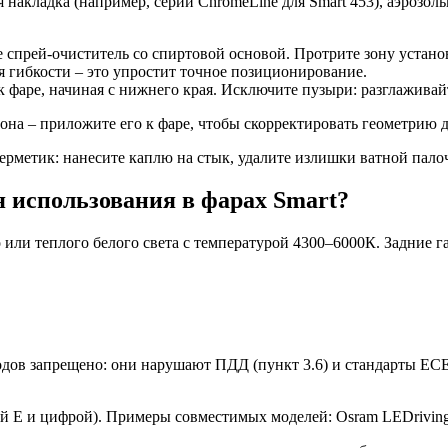
 накладка (например, серии ChromeLine для Smart 453), аэрозо
 спрей-очиститель со спиртовой основой. Протрите зону установ
 гибкости – это упростит точное позиционирование.
 фаре, начиная с нижнего края. Исключите пузыри: разглаживай
она – приложите его к фаре, чтобы скорректировать геометрию 
рметик: нанесите каплю на стык, удалите излишки ватной пало
я использования в фарах Smart?
 или теплого белого света с температурой 4300–6000К. Задние 
дов запрещено: они нарушают ПДД (пункт 3.6) и стандарты ECE
й E и цифрой). Примеры совместимых моделей: Osram LEDriving 