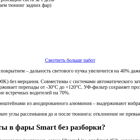
аем тюнинг задних фар)
Смотреть больше работ
окрытием – дальность светового пучка увеличится на 40% даже
0K) без мерцания. Совместимы с системами автоматического за
живает перепады от -30°C до +120°C. УФ-фильтр сохраняет проз
ие встречных водителей на 70%.
ронштейнами из анодированного алюминия – выдерживают вибраци
рьте углы рассеивания до и после тюнинга: отклонение не превыс
ы в фары Smart без разборки?