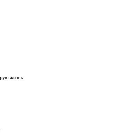
орую жизнь
т