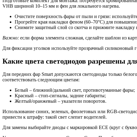
Подготовьте комплект для монтажа: потребуется хромированная
VHB шириной 10–15 мм и фен для локального нагрева.
Очистите поверхность фары от пыли и грязи: используйте
Прогрейте края накладки феном (60–70°C) для повышения
Снимите защитный слой со скотча и прижмите накладку к
Важно:
если форма элемента сложная, сделайте шаблон из карт
Для фиксации уголков используйте прозрачный силиконовый ге
Какие цвета светодиодов разрешены дл
Для передних фар Smart допускаются светодиоды только белого
соответствовать следующим цветам:
Белый – ближний/дальний свет, противотуманные фары;
Красный – стоп-сигналы, задние габариты;
Желтый/оранжевый – указатели поворотов.
Использование синих, зеленых, фиолетовых или RGB-светодио
привести к штрафу: такой свет слепит водителей.
Для замены выбирайте диоды с маркировкой ECE (круг с букво