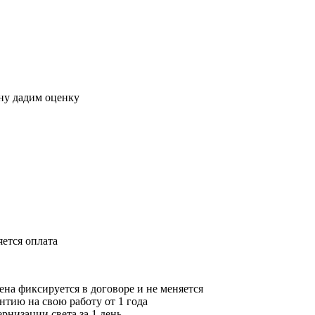
ону дадим оценку
ется оплата
цена фиксируется в договоре и не меняется
антию на свою работу от 1 года
ернизации света за 1 день