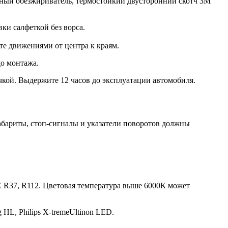
льный обезжириватель, термостойкий двусторонний скотч 3M
ки салфеткой без ворса.
те движениями от центра к краям.
до монтажа.
чкой. Выдержите 12 часов до эксплуатации автомобиля.
габариты, стоп-сигналы и указатели поворотов должны
 R37, R112. Цветовая температура выше 6000К может
HL, Philips X-tremeUltinon LED.