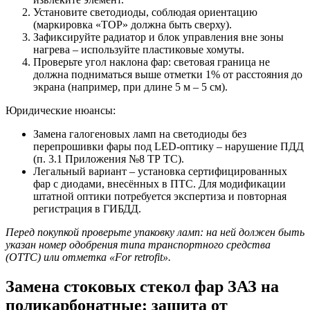
Установите светодиоды, соблюдая ориентацию
(маркировка «TOP» должна быть сверху).
Зафиксируйте радиатор и блок управления вне зоны
нагрева – используйте пластиковые хомуты.
Проверьте угол наклона фар: световая граница не
должна подниматься выше отметки 1% от расстояния до
экрана (например, при длине 5 м – 5 см).
Юридические нюансы:
Замена галогеновых ламп на светодиоды без
перепрошивки фары под LED-оптику – нарушение ПДД
(п. 3.1 Приложения №8 ТР ТС).
Легальный вариант – установка сертифицированных
фар с диодами, внесённых в ПТС. Для модификации
штатной оптики потребуется экспертиза и повторная
регистрация в ГИБДД.
Перед покупкой проверьте упаковку ламп: на ней должен быть
указан номер одобрения типа транспортного средства
(ОТТС) или отметка «For retrofit».
Замена стоковых стекол фар ЗАЗ на
поликарбонатные: защита от