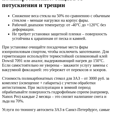
потускнения и трещин
Снижение веса стекла на 50% по сравнению с обычным
стеклом – меньше нагрузки на корпус фары.
Рабочий диапазон температур: от -40°C до +120°C без
деформации.
Не требует установки защитной пленки – поверхность
устойчива к царапинам от песка и камней.
При установке очищайте посадочные места фары
изопропиловым спиртом, чтобы исключить запотевание. Для
герметизации используйте термостойкий силиконовый клей
Dowsil 7091 или аналог, выдерживающий нагрев до 150°C.
Если самостоятельно не уверены – закажите услугу замены с
вакуумной фиксацией: это убережет от перекосов и зазоров.
Стоимость поликарбонатных стекол для ЗАЗ – от 3000 руб. за
комплект (освещение + габариты) с учетом обработки
антистатиком. При эксплуатации в зимний период
обрабатывайте поверхность гидрофобным спреем (например,
Nanox Pro) каждые 2 месяца – это снизит налипание снега и
льда на 70%.
Услуги по тюнингу автосвета ЗАЗ в Санкт-Петербурге, самые